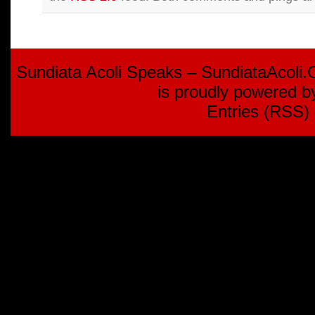
Sundiata Acoli Speaks – SundiataAcoli
is proudly powered 
Entries (RSS)