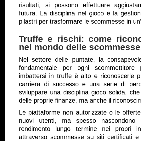
risultati, si possono effettuare aggiustam
futura. La disciplina nel gioco e la gestio
pilastri per trasformare le scommesse in un’a
Truffe e rischi: come ricono
nel mondo delle scommesse
Nel settore delle puntate, la consapevole
fondamentale per ogni scommettitore pr
imbattersi in truffe è alto e riconoscerle 
carriera di successo e una serie di perd
sviluppare una disciplina gioco solida, ch
delle proprie finanze, ma anche il riconoscim
Le piattaforme non autorizzate o le offerte 
nuovi utenti, ma spesso nascondono pr
rendimento lungo termine nei propri in
attraverso scommesse su siti certificati 