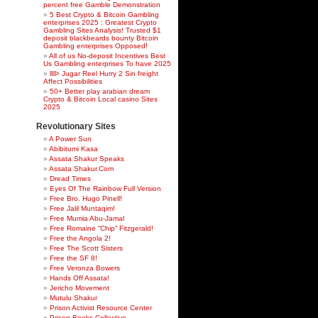
percent free Gamble Demonstration
5 Best Crypto & Bitcoin Gambling
enterprises 2025 : Greatest Crypto
Gambling Sites Analysis! Trusted $1
deposit blackbeards bounty Bitcoin
Gambling enterprises Opposed!
All of us No-deposit Incentives Best
Us Gambling enterprises To have 2025
lllᐅ Jugar Reel Hurry 2 Sin freight
Affect Possibilities
50+ Better play arabian dream
Crypto & Bitcoin Local casino Sites
2025
Revolutionary Sites
A Power Sun
Abibitumi Kasa
Assata Shakur Speaks
Assata Shakur.Com
Dread Times
Eyes Of The Rainbow Full Version
Free Bro. Hugo Pinell!
Free Jalil Muntaqim!
Free Mumia Abu-Jamal
Free Romaine “Chip” Fitzgerald!
Free the Angola 2!
Free The Scott Sisters
Free the SF 8!
Free Veronza Bowers
Hands Off Assata!
Jericho Movement
Mutulu Shakur
Prison Activist Resource Center
Prison Books Collective