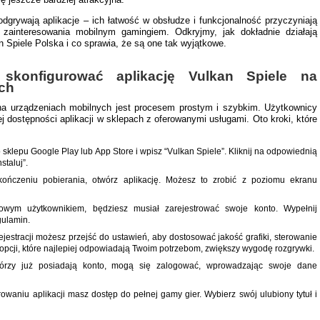
ię jeszcze bardziej atrakcyjna.
odgrywają aplikacje – ich łatwość w obsłudze i funkcjonalność przyczyniają
 zainteresowania mobilnym gamingiem. Odkryjmy, jak dokładnie działają
 Spiele Polska i co sprawia, że są one tak wyjątkowe.
 skonfigurować aplikację Vulkan Spiele na
ch
e na urządzeniach mobilnych jest procesem prostym i szybkim. Użytkownicy
j dostępności aplikacji w sklepach z oferowanymi usługami. Oto kroki, które
 sklepu Google Play lub App Store i wpisz “Vulkan Spiele”. Kliknij na odpowiednią
staluj”.
ńczeniu pobierania, otwórz aplikację. Możesz to zrobić z poziomu ekranu
owym użytkownikiem, będziesz musiał zarejestrować swoje konto. Wypełnij
gulamin.
jestracji możesz przejść do ustawień, aby dostosować jakość grafiki, sterowanie
 opcji, które najlepiej odpowiadają Twoim potrzebom, zwiększy wygodę rozgrywki.
tórzy już posiadają konto, mogą się zalogować, wprowadzając swoje dane
owaniu aplikacji masz dostęp do pełnej gamy gier. Wybierz swój ulubiony tytuł i