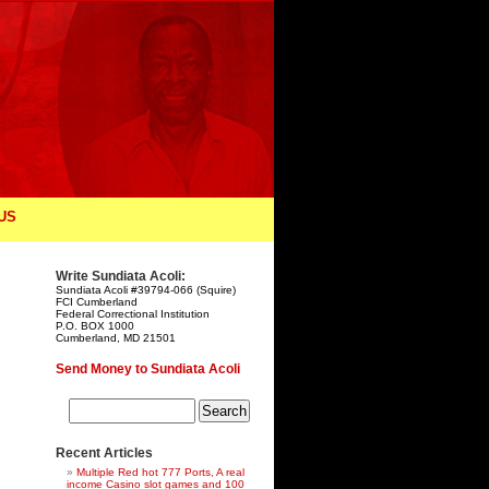
 US
Write Sundiata Acoli:
Sundiata Acoli #39794-066 (Squire)
FCI Cumberland
Federal Correctional Institution
P.O. BOX 1000
Cumberland, MD 21501
Send Money to Sundiata Acoli
Recent Articles
Multiple Red hot 777 Ports, A real
income Casino slot games and 100