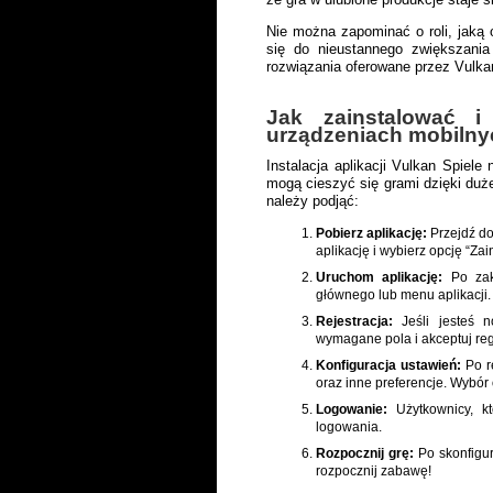
że gra w ulubione produkcje staje s
Nie można zapominać o roli, jaką 
się do nieustannego zwiększania
rozwiązania oferowane przez Vulkan
Jak zainstalować i
urządzeniach mobilny
Instalacja aplikacji Vulkan Spiel
mogą cieszyć się grami dzięki duże
należy podjąć:
Pobierz aplikację:
Przejdź do
aplikację i wybierz opcję “Zain
Uruchom aplikację:
Po zako
głównego lub menu aplikacji.
Rejestracja:
Jeśli jesteś n
wymagane pola i akceptuj re
Konfiguracja ustawień:
Po re
oraz inne preferencje. Wybór
Logowanie:
Użytkownicy, k
logowania.
Rozpocznij grę:
Po skonfigur
rozpocznij zabawę!