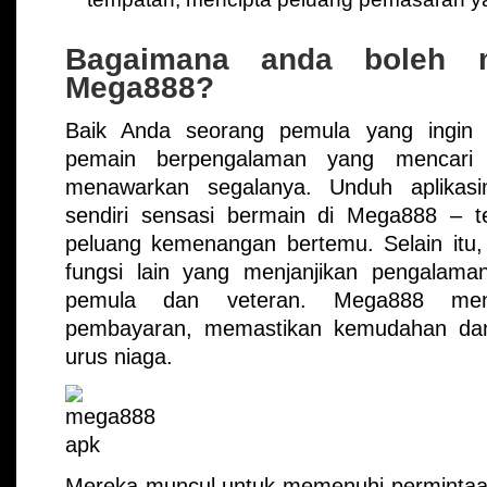
Bagaimana anda boleh m
Mega888?
Baik Anda seorang pemula yang ingin
pemain berpengalaman yang mencari 
menawarkan segalanya. Unduh aplikas
sendiri sensasi bermain di Mega888 – 
peluang kemenangan bertemu. Selain itu
fungsi lain yang menjanjikan pengalama
pemula dan veteran. Mega888 mena
pembayaran, memastikan kemudahan da
urus niaga.
Mereka muncul untuk memenuhi permintaa