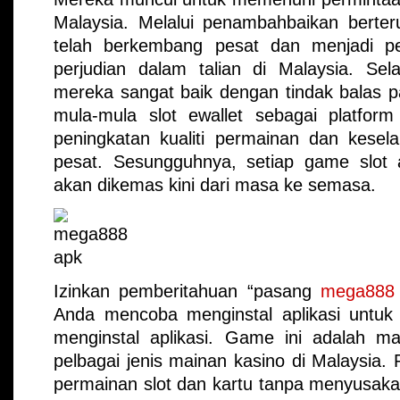
Malaysia. Melalui penambahbaikan berter
telah berkembang pesat dan menjadi pe
perjudian dalam talian di Malaysia. Sel
mereka sangat baik dengan tindak balas 
mula-mula slot ewallet sebagai platform
peningkatan kualiti permainan dan kese
pesat. Sesungguhnya, setiap game slot 
akan dikemas kini dari masa ke semasa.
Izinkan pemberitahuan “pasang
mega888
Anda mencoba menginstal aplikasi untu
menginstal aplikasi. Game ini adalah 
pelbagai jenis mainan kasino di Malaysia.
permainan slot dan kartu tanpa menyusaka