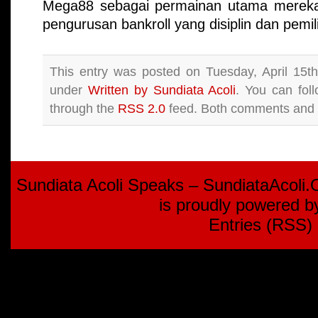
Mega88 sebagai permainan utama mereka.
pengurusan bankroll yang disiplin dan pemi
This entry was posted on Tuesday, April 15th
under
Written by Sundiata Acoli
. You can fol
through the
RSS 2.0
feed. Both comments and p
Sundiata Acoli Speaks – SundiataAcoli
is proudly powered 
Entries (RSS)