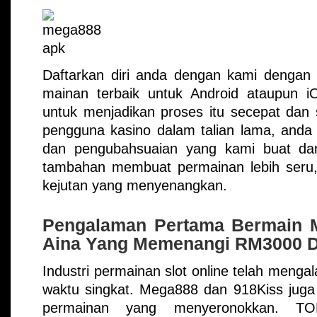
Daftarkan diri anda dengan kami dengan 
mainan terbaik untuk Android ataupun i
untuk menjadikan proses itu secepat dan 
pengguna kasino dalam talian lama, anda
dan pengubahsuaian yang kami buat dar
tambahan membuat permainan lebih seru,
kejutan yang menyenangkan.
Pengalaman Pertama Bermain 
Aina Yang Memenangi RM3000 
Industri permainan slot online telah menga
waktu singkat. Mega888 dan 918Kiss juga
permainan yang menyeronokkan. TO