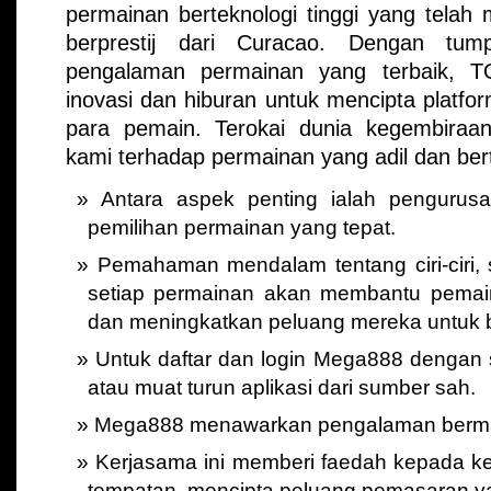
permainan berteknologi tinggi yang tela
berprestij dari Curacao. Dengan tu
pengalaman permainan yang terbaik, 
inovasi dan hiburan untuk mencipta platfo
para pemain. Terokai dunia kegembiraa
kami terhadap permainan yang adil dan be
Antara aspek penting ialah pengurusa
pemilihan permainan yang tepat.
Pemahaman mendalam tentang ciri-ciri, 
setiap permainan akan membantu pemain
dan meningkatkan peluang mereka untuk b
Untuk daftar dan login Mega888 dengan 
atau muat turun aplikasi dari sumber sah.
Mega888 menawarkan pengalaman bermain
Kerjasama ini memberi faedah kepada k
tempatan, mencipta peluang pemasaran ya