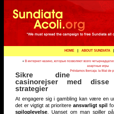
HOME
|
ABOUT SUNDIATA
«
В интернет-казино, которые позволяют всего четырнадцатил
азартные игры
Préstamos Ibercaja: la filial d
Sikre dine
casinorejser med disse
strategier
At engagere sig i gambling kan være en 
det er vigtigt at prioritere
ansvarligt spil
fo
spiloplevelse
. Uanset om man spiller på 