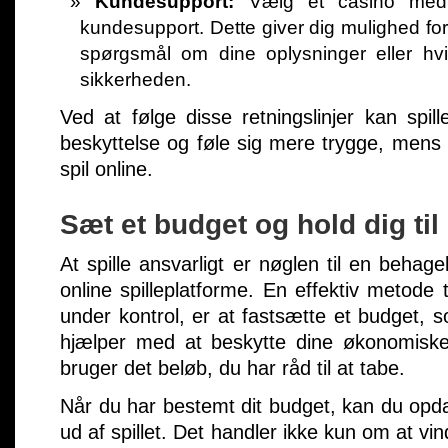
Kundesupport:
Vælg et casino med t
kundesupport. Dette giver dig mulighed for 
spørgsmål om dine oplysninger eller h
sikkerheden.
Ved at følge disse retningslinjer kan spil
beskyttelse og føle sig mere trygge, mens 
spil online.
Sæt et budget og hold dig til
At spille ansvarligt er nøglen til en behag
online spilleplatforme. En effektiv metode til
under kontrol, er at fastsætte et budget, 
hjælper med at beskytte dine økonomiske
bruger det beløb, du har råd til at tabe.
Når du har bestemt dit budget, kan du opda
ud af spillet. Det handler ikke kun om at vin