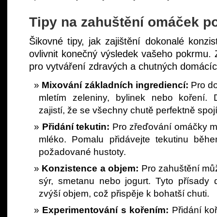
Tipy na zahuštění omáček p
Šikovné tipy, jak zajištění dokonalé kon
ovlivnit konečný výsledek vašeho pokrmu. Z
pro vytváření zdravých a chutných domácí
Mixování základních ingrediencí:
Pro do
mletím zeleniny, bylinek nebo koření.
zajistí, že se všechny chutě perfektně spojí
Přidání tekutin:
Pro zřeďování omáčky mů
mléko. Pomalu přidávejte tekutinu běh
požadované hustoty.
Konzistence a objem:
Pro zahuštění můž
sýr, smetanu nebo jogurt. Tyto přísad
zvýší objem, což přispěje k bohatší chuti.
Experimentování s kořením:
Přidání koř