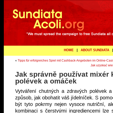
HOME
|
ABOUT SUNDIATA
«
Tipps für erfolgreiches Spiel mit Cashback-Angeboten im Online-Cas
Jak uzyskać wie
Jak správně používat mixér 
polévek a omáček
Vytváření chutných a zdravých polévek 
způsob, jak obohatit váš jídelníček. S pom
být tyto pokrmy nejen vysoce nutriční, al
kombinaci s čerstvými ingrediencemi lze