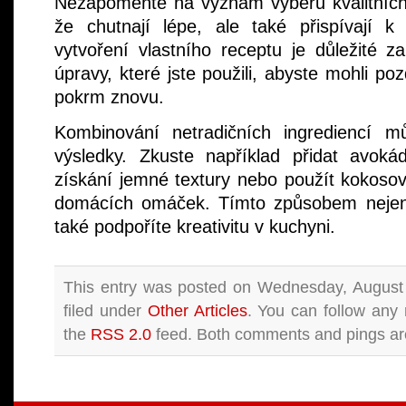
Nezapomeňte na význam výběru kvalitních 
že chutnají lépe, ale také přispívají k
vytvoření vlastního receptu je důležité z
úpravy, které jste použili, abyste mohli poz
pokrm znovu.
Kombinování netradičních ingrediencí m
výsledky. Zkuste například přidat avok
získání jemné textury nebo použít kokoso
domácích omáček. Tímto způsobem nejen r
také podpoříte kreativitu v kuchyni.
This entry was posted on Wednesday, August 
filed under
Other Articles
. You can follow any 
the
RSS 2.0
feed. Both comments and pings are