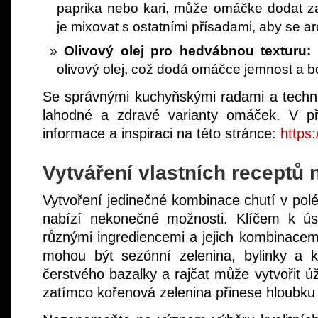
paprika nebo kari, může omáčke dodat 
je mixovat s ostatními přísadami, aby se 
Olivový olej pro hedvábnou texturu:
P
olivový olej, což dodá omáčce jemnost a bo
Se správnými kuchyňskými radami a techn
lahodné a zdravé varianty omáček. V př
informace a inspiraci na této stránce:
https:
Vytváření vlastních receptů
Vytvoření jedinečné kombinace chutí v p
nabízí nekonečné možnosti. Klíčem k ús
různými ingrediencemi a jejich kombinace
mohou být sezónní zelenina, bylinky a k
čerstvého bazalky a rajčat může vytvořit 
zatímco kořenová zelenina přinese hloubku 