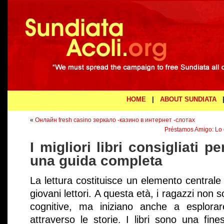
HOME
|
ABOUT SUNDIATA
«
Онлайн fresh casino зеркало -казино в интернет -слотах
Préstamos Amigo: Lo 
I migliori libri consigliati p
una guida completa
La lettura costituisce un elemento centrale
giovani lettori. A questa età, i ragazzi non 
cognitive, ma iniziano anche a esplora
attraverso le storie. I libri sono una fin