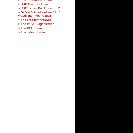
RBG Street Scholar
RBG Tube / PanAfrican.Tv 2.0
Safiya-Bukhari – Albert “Nuh”
Washington Foundation
The Freedom Archives
The MOVE Organization
The RBG Store
The Talking Drum