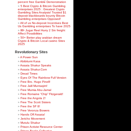
percent free Gamble Demonstration
5 Best Crypto & Bitcoin Gambling
enterprises 2025 : Greatest Crypto
Gambling Sites Analysis! Trusted $1
deposit blackbeards bounty Bitcoin
Gambling enterprises Opposed!
All of us No-deposit Incentives Best
Us Gambling enterprises To have 2025
lllᐅ Jugar Reel Hurry 2 Sin freight
Affect Possibilities
50+ Better play arabian dream
Crypto & Bitcoin Local casino Sites
2025
Revolutionary Sites
A Power Sun
Abibitumi Kasa
Assata Shakur Speaks
Assata Shakur.Com
Dread Times
Eyes Of The Rainbow Full Version
Free Bro. Hugo Pinell!
Free Jalil Muntaqim!
Free Mumia Abu-Jamal
Free Romaine “Chip” Fitzgerald!
Free the Angola 2!
Free The Scott Sisters
Free the SF 8!
Free Veronza Bowers
Hands Off Assata!
Jericho Movement
Mutulu Shakur
Prison Activist Resource Center
Prison Books Collective