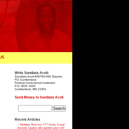
 US
Write Sundiata Acoli:
Sundiata Acoli #39794-066 (Squire)
FCI Cumberland
Federal Correctional Institution
P.O. BOX 1000
Cumberland, MD 21501
Send Money to Sundiata Acoli
Recent Articles
Multiple Red hot 777 Ports, A real
income Casino slot games and 100