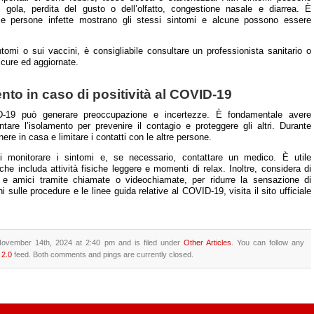
i gola, perdita del gusto o dell’olfatto, congestione nasale e diarrea. È
le persone infette mostrano gli stessi sintomi e alcune possono essere
omi o sui vaccini, è consigliabile consultare un professionista sanitario o
sicure ed aggiornate.
nto in caso di positività al COVID-19
VID-19 può generare preoccupazione e incertezze. È fondamentale avere
tare l’isolamento per prevenire il contagio e proteggere gli altri. Durante
ere in casa e limitare i contatti con le altre persone.
 di monitorare i sintomi e, se necessario, contattare un medico. È utile
he includa attività fisiche leggere e momenti di relax. Inoltre, considera di
i e amici tramite chiamate o videochiamate, per ridurre la sensazione di
i sulle procedure e le linee guida relative al COVID-19, visita il sito ufficiale
November 14th, 2024 at 2:40 pm and is filed under
Other Articles
. You can follow any
2.0
feed. Both comments and pings are currently closed.