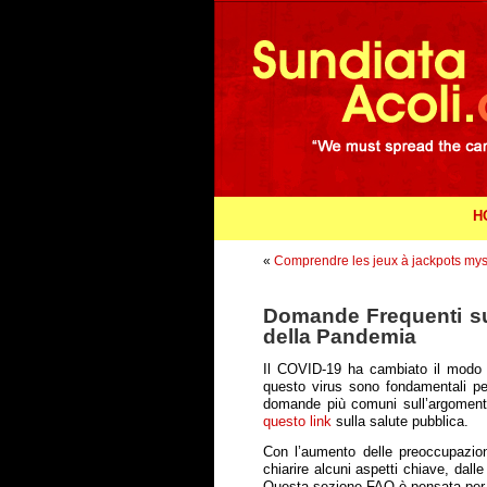
H
«
Comprendre les jeux à jackpots my
Domande Frequenti sul
della Pandemia
Il COVID-19 ha cambiato il modo 
questo virus sono fondamentali per
domande più comuni sull’argomento, 
questo link
sulla salute pubblica.
Con l’aumento delle preoccupazio
chiarire alcuni aspetti chiave, dall