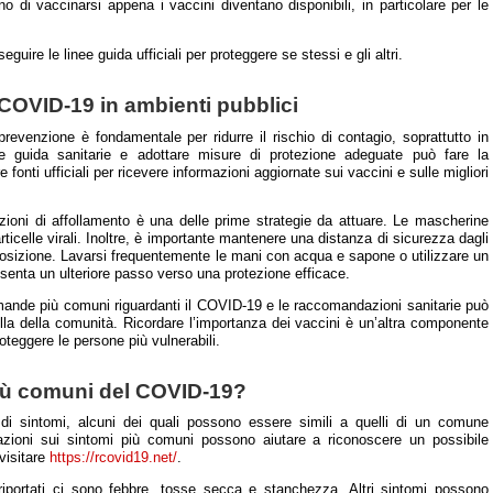
o di vaccinarsi appena i vaccini diventano disponibili, in particolare per le
guire le linee guida ufficiali per proteggere se stessi e gli altri.
COVID-19 in ambienti pubblici
prevenzione è fondamentale per ridurre il rischio di contagio, soprattutto in
nee guida sanitarie e adottare misure di protezione adeguate può fare la
 fonti ufficiali per ricevere informazioni aggiornate sui vaccini e sulle migliori
ioni di affollamento è una delle prime strategie da attuare. Le mascherine
articelle virali. Inoltre, è importante mantenere una distanza di sicurezza dagli
esposizione. Lavarsi frequentemente le mani con acqua e sapone o utilizzare un
esenta un ulteriore passo verso una protezione efficace.
omande più comuni riguardanti il COVID-19 e le raccomandazioni sanitarie può
uella della comunità. Ricordare l’importanza dei vaccini è un’altra componente
oteggere le persone più vulnerabili.
più comuni del COVID-19?
di sintomi, alcuni dei quali possono essere simili a quelli di un comune
mazioni sui sintomi più comuni possono aiutare a riconoscere un possibile
 visitare
https://rcovid19.net/
.
riportati ci sono febbre, tosse secca e stanchezza. Altri sintomi possono