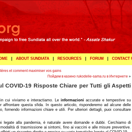
OME
|
ABOUT SUNDIATA
|
RESOURCES
|
FORUM
|
CONTACT
stères et comment maximiser vos gains
Пойдем в казино rukodelie-sama.ru в Интернете
»
 COVID-19 Risposte Chiare per Tutti gli Aspetti
in cui viviamo e interactiamo. Le
informazioni
accurate e tempestive su
 affrontare questa sfida. In questo articolo, risponderemo ad alcune delle
fornendo informazioni chiare e utili. Per ulteriori dettagli, puoi consultare
ni legate alla pandemia, è naturale avere domande e dubbi. Cerchiamo di
e modalità di trasmissione ai sintomi, fino ai vaccini e alle misure preventive.