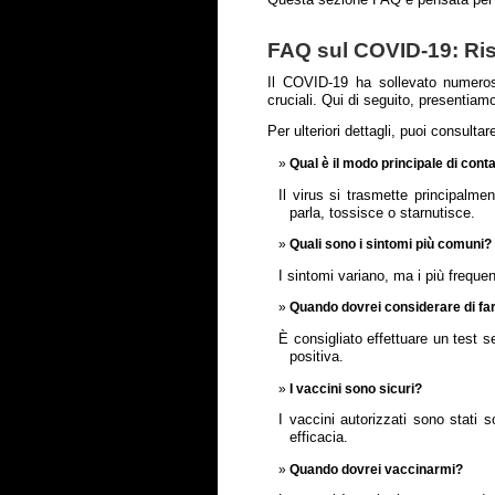
Questa sezione FAQ è pensata per of
FAQ sul COVID-19: Ri
Il COVID-19 ha sollevato numer
cruciali. Qui di seguito, presentiam
Per ulteriori dettagli, puoi consultare
Qual è il modo principale di cont
Il virus si trasmette principalme
parla, tossisce o starnutisce.
Quali sono i sintomi più comuni?
I sintomi variano, ma i più frequen
Quando dovrei considerare di far
È consigliato effettuare un test s
positiva.
I vaccini sono sicuri?
I vaccini autorizzati sono stati so
efficacia.
Quando dovrei vaccinarmi?