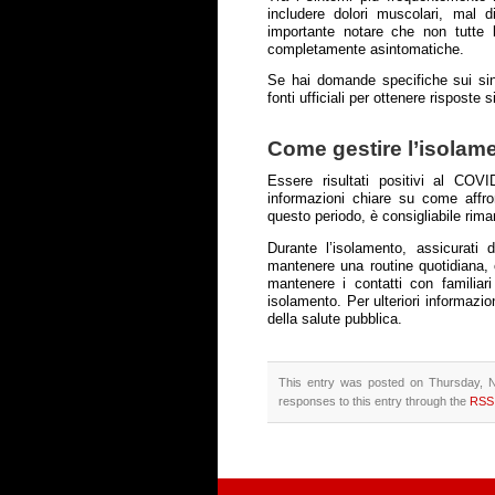
includere dolori muscolari, mal d
importante notare che non tutte 
completamente asintomatiche.
Se hai domande specifiche sui sint
fonti ufficiali per ottenere risposte 
Come gestire l’isolame
Essere risultati positivi al CO
informazioni chiare su come affron
questo periodo, è consigliabile riman
Durante l’isolamento, assicurati
mantenere una routine quotidiana, c
mantenere i contatti con familiar
isolamento. Per ulteriori informazion
della salute pubblica.
This entry was posted on Thursday, 
responses to this entry through the
RSS 