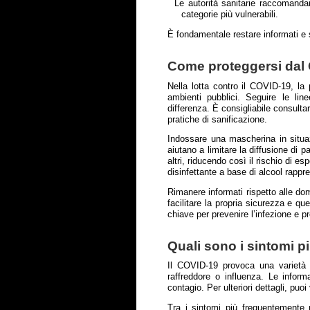
Le autorità sanitarie raccomandan
categorie più vulnerabili.
È fondamentale restare informati e se
Come proteggersi dal 
Nella lotta contro il COVID-19, la 
ambienti pubblici. Seguire le li
differenza. È consigliabile consultare
pratiche di sanificazione.
Indossare una mascherina in situaz
aiutano a limitare la diffusione di p
altri, riducendo così il rischio di 
disinfettante a base di alcool rappr
Rimanere informati rispetto alle d
facilitare la propria sicurezza e q
chiave per prevenire l’infezione e pr
Quali sono i sintomi 
Il COVID-19 provoca una varietà 
raffreddore o influenza. Le infor
contagio. Per ulteriori dettagli, puoi
Tra i sintomi più frequentemente 