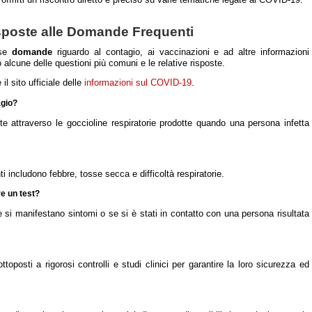
frirti un riscontro diretto e preciso su varie tematiche legate al COVID-19.
sposte alle Domande Frequenti
ose
domande
riguardo al contagio, ai vaccinazioni e ad altre informazioni
o alcune delle questioni più comuni e le relative risposte.
 il sito ufficiale delle
informazioni sul COVID-19
.
agio?
nte attraverso le goccioline respiratorie prodotte quando una persona infetta
ti includono febbre, tosse secca e difficoltà respiratorie.
e un test?
e si manifestano sintomi o se si è stati in contatto con una persona risultata
ttoposti a rigorosi controlli e studi clinici per garantire la loro sicurezza ed